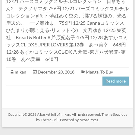
12/21 バーズコミックスルチルコレクション 日傘ちゃ
ん2 テクノサマタ 756円 12/21 バーズコミックスルチル
コレクション gift 下 薄紅めく空の、潤びる螺旋の、光る
岸辺の、 一ノ瀬ゆま 756円 12/25 Cannaコミックス
ひだまりが聴こえる-リミット-(2) 文乃ゆき 12/25 集英
社 Bread & Butter 8 芦原妃名子 475円 12/28 あすかコミ
ックスCL-DX SUPER LOVERS 第12巻 あべ美幸 648円
12/28 あすかコミックスCL-DX 八犬伝 ‐東方八犬異聞‐ 第
18巻 あべ美幸 648円
mikan
December 20, 2018
Manga
,
To Buy
Read more
Copyright © 2026
A basket full of mikan
. All rights reserved. Theme
Spacious
by ThemeGrill. Powered by:
WordPress
.