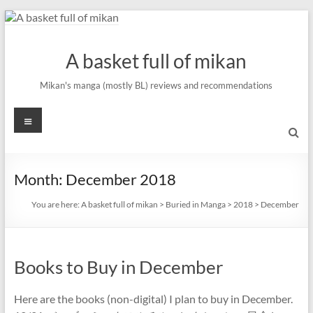
Skip
to
content
A basket full of mikan
Mikan's manga (mostly BL) reviews and recommendations
Menu
Month:
December 2018
You are here:
A basket full of mikan
>
Buried in Manga
>
2018
>
December
Books to Buy in December
Here are the books (non-digital) I plan to buy in December.