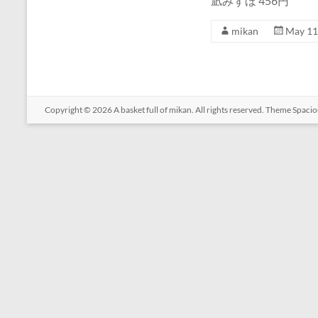
凪みずほ 456円
mikan
May 11
Copyright © 2026
A basket full of mikan
. All rights reserved. Theme
Spacio