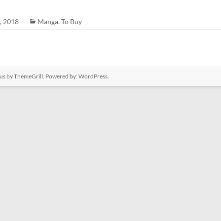
, 2018
Manga
,
To Buy
us
by ThemeGrill. Powered by:
WordPress
.