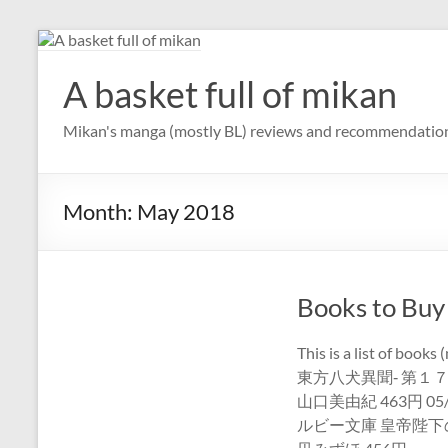
Skip
to
content
A basket full of mikan
Mikan's manga (mostly BL) reviews and recommendatio
Month:
May 2018
Books to Buy
This is a list of b
東方八犬異聞‐ 第１
山口美由紀 463円 0
ルビー文庫 皇帝陛下の