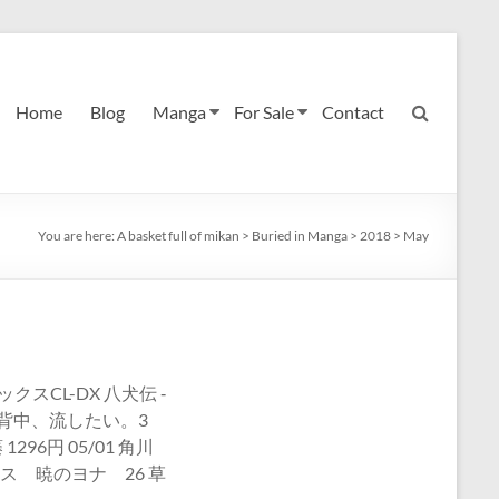
Home
Blog
Manga
For Sale
Contact
You are here:
A basket full of mikan
>
Buried in Manga
>
2018
>
May
 あすかコミックスCL-DX 八犬伝 ‐
お背中、流したい。3
96円 05/01 角川
クス 暁のヨナ 26 草