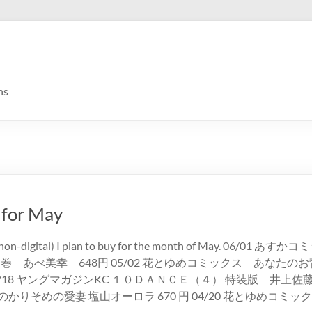
ns
 for May
ooks (non-digital) I plan to buy for the month of May. 06/01
７巻 あべ美幸 648円 05/02 花とゆめコミックス あなたの
5/18 ヤングマガジンKC １０ＤＡＮＣＥ（４） 特装版 井上佐藤 12
かりそめの愛妻 塩山オーロラ 670 円 04/20 花とゆめコミッ